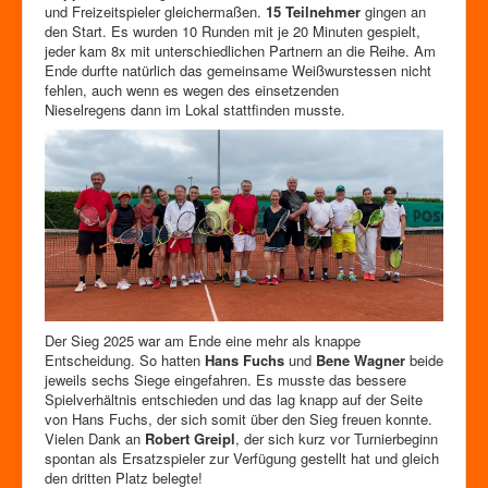
Zutrittskontrolle
und Freizeitspieler gleichermaßen.
15 Teilnehmer
gingen an
den Start. Es wurden 10 Runden mit je 20 Minuten gespielt,
Förderverein
jeder kam 8x mit unterschiedlichen Partnern an die Reihe. Am
Ende durfte natürlich das gemeinsame Weißwurstessen nicht
fehlen, auch wenn es wegen des einsetzenden
Nieselregens dann im Lokal stattfinden musste.
Der Sieg 2025 war am Ende eine mehr als knappe
Entscheidung. So hatten
Hans Fuchs
und
Bene Wagner
beide
jeweils sechs Siege eingefahren. Es musste das bessere
Spielverhältnis entschieden und das lag knapp auf der Seite
von Hans Fuchs, der sich somit über den Sieg freuen konnte.
Vielen Dank an
Robert Greipl
, der sich kurz vor Turnierbeginn
spontan als Ersatzspieler zur Verfügung gestellt hat und gleich
den dritten Platz belegte!