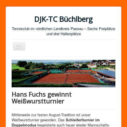
DJK-TC Büchlberg
Tennisclub im nördlichen Landkreis Passau – Sechs Freiplätze
und drei Hallenplätze
Navigation
an/aus
News
Termine
Mitgliedschaft / Kurse
Newsletter-Anmeldung
Hans Fuchs gewinnt
Mannschaften
Weißwurstturnier
Satzung
Mittlerweile zur festen August-Tradition ist unser
Impressum
Weißwurstturnier geworden. Das
Schleiferlturnier im
Doppelmodus
begeisterte auch heuer wieder Mannschafts-