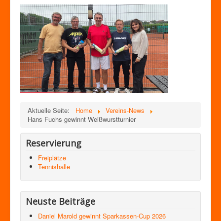
Aktuelle Seite:
Home
Vereins-News
Hans Fuchs gewinnt Weißwurstturnier
Reservierung
Freiplätze
Tennishalle
Neuste Beiträge
Daniel Marold gewinnt Sparkassen-Cup 2026