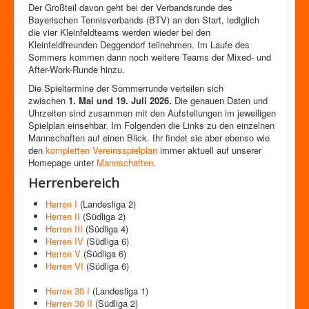
Zutrittskontrolle
Der Großteil davon geht bei der Verbandsrunde des
Bayerischen Tennisverbands (BTV) an den Start, lediglich
Förderverein
die vier Kleinfeldteams werden wieder bei den
Kleinfeldfreunden Deggendorf teilnehmen. Im Laufe des
Sommers kommen dann noch weitere Teams der Mixed- und
After-Work-Runde hinzu.
Die Spieltermine der Sommerrunde verteilen sich
zwischen
1. Mai und 19. Juli 2026.
Die genauen Daten und
Uhrzeiten sind zusammen mit den Aufstellungen im jeweiligen
Spielplan einsehbar. Im Folgenden die Links zu den einzelnen
Mannschaften auf einen Blick. Ihr findet sie aber ebenso wie
den
kompletten Vereinsspielplan
immer aktuell auf unserer
Homepage unter
Mannschaften
.
Herrenbereich
Herren I
(Landesliga 2)
Herren II
(Südliga 2)
Herren III
(Südliga 4)
Herren IV
(Südliga 6)
Herren V
(Südliga 6)
Herren VI
(Südliga 6)
Herren 30 I
(Landesliga 1)
Herren 30 II
(Südliga 2)