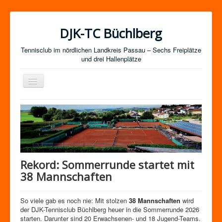
DJK-TC Büchlberg
Tennisclub im nördlichen Landkreis Passau – Sechs Freiplätze
und drei Hallenplätze
Navigation
an/aus
News
Termine
Mitgliedschaft / Kurse
Newsletter-Anmeldung
Rekord: Sommerrunde startet mit
Mannschaften
38 Mannschaften
Satzung
So viele gab es noch nie: Mit stolzen
38 Mannschaften
wird
Impressum
der DJK-Tennisclub Büchlberg heuer in die Sommerrunde 2026
starten. Darunter sind 20 Erwachsenen- und 18 Jugend-Teams.