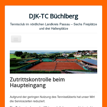
DJK-TC Büchlberg
Tennisclub im nördlichen Landkreis Passau – Sechs Freiplätze
und drei Hallenplätze
Navigation
an/aus
News
Termine
Mitgliedschaft / Kurse
Newsletter-Anmeldung
Zutrittskontrolle beim
Mannschaften
Haupteingang
Satzung
Aufgrund der geringen Nutzung des Tennisstüberls hat unser Wirt
Impressum
die Servicezeiten reduziert.