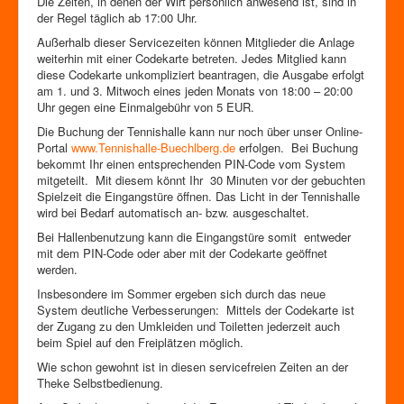
Die Zeiten, in denen der Wirt persönlich anwesend ist, sind in
Zutrittskontrolle
der Regel täglich ab 17:00 Uhr.
Förderverein
Außerhalb dieser Servicezeiten können Mitglieder die Anlage
weiterhin mit einer Codekarte betreten. Jedes Mitglied kann
diese Codekarte unkompliziert beantragen, die Ausgabe erfolgt
am 1. und 3. Mitwoch eines jeden Monats von 18:00 – 20:00
Uhr gegen eine Einmalgebühr von 5 EUR.
Die Buchung der Tennishalle kann nur noch über unser Online-
Portal
www.Tennishalle-Buechlberg.de
erfolgen. Bei Buchung
bekommt Ihr einen entsprechenden PIN-Code vom System
mitgeteilt. Mit diesem könnt Ihr 30 Minuten vor der gebuchten
Spielzeit die Eingangstüre öffnen. Das Licht in der Tennishalle
wird bei Bedarf automatisch an- bzw. ausgeschaltet.
Bei Hallenbenutzung kann die Eingangstüre somit entweder
mit dem PIN-Code oder aber mit der Codekarte geöffnet
werden.
Insbesondere im Sommer ergeben sich durch das neue
System deutliche Verbesserungen: Mittels der Codekarte ist
der Zugang zu den Umkleiden und Toiletten jederzeit auch
beim Spiel auf den Freiplätzen möglich.
Wie schon gewohnt ist in diesen servicefreien Zeiten an der
Theke Selbstbedienung.