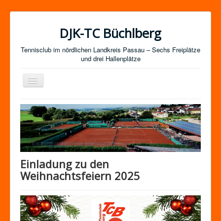
DJK-TC Büchlberg
Tennisclub im nördlichen Landkreis Passau – Sechs Freiplätze
und drei Hallenplätze
Navigation
an/aus
News
Termine
Mitgliedschaft / Kurse
Newsletter-Anmeldung
Einladung zu den
Mannschaften
Weihnachtsfeiern 2025
Satzung
Impressum