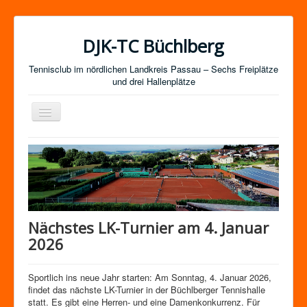
DJK-TC Büchlberg
Tennisclub im nördlichen Landkreis Passau – Sechs Freiplätze
und drei Hallenplätze
Navigation
an/aus
News
Termine
Mitgliedschaft / Kurse
Newsletter-Anmeldung
Nächstes LK-Turnier am 4. Januar
Mannschaften
2026
Satzung
Sportlich ins neue Jahr starten: Am Sonntag, 4. Januar 2026,
Impressum
findet das nächste LK-Turnier in der Büchlberger Tennishalle
statt. Es gibt eine Herren- und eine Damenkonkurrenz. Für