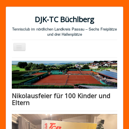
DJK-TC Büchlberg
Tennisclub im nördlichen Landkreis Passau – Sechs Freiplätze
und drei Hallenplätze
Navigation
an/aus
News
Termine
Mitgliedschaft / Kurse
Newsletter-Anmeldung
Nikolausfeier für 100 Kinder und
Mannschaften
Eltern
Satzung
Impressum