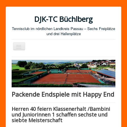
DJK-TC Büchlberg
Tennisclub im nördlichen Landkreis Passau – Sechs Freiplätze
und drei Hallenplätze
Navigation
an/aus
News
Termine
Mitgliedschaft / Kurse
Newsletter-Anmeldung
Packende Endspiele mit Happy End
Mannschaften
Herren 40 feiern Klassenerhalt /Bambini
Satzung
und Juniorinnen 1 schaffen sechste und
Impressum
siebte Meisterschaft