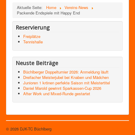
Aktuelle Seite:
Home
Vereins-News
Packende Endspiele mit Happy End
Reservierung
Freiplätze
Tennishalle
Neuste Beiträge
Büchlberger Doppelturnier 2026: Anmeldung läuft
Dreifacher Meisterjubel bei Knaben und Mädchen
Junioren 1 krönen perfekte Saison mit Meistertitel
Daniel Marold gewinnt Sparkassen-Cup 2026
After Work und Mixed-Runde gestartet
© 2026 DJK-TC Büchlberg
Nach oben