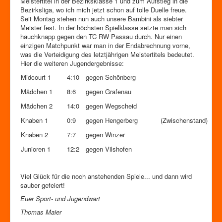
Meistertitel in der Bezirksklasse 1 und zum Aufstieg in die
Bezirksliga, wo ich mich jetzt schon auf tolle Duelle freue.
Seit Montag stehen nun auch unsere Bambini als siebter
Meister fest. In der höchsten Spielklasse setzte man sich
hauchknapp gegen den TC RW Passau durch. Nur einen
einzigen Matchpunkt war man in der Endabrechnung vorne,
was die Verteidigung des letztjährigen Meistertitels bedeutet.
Hier die weiteren Jugendergebnisse:
Midcourt 1
4:10
gegen Schönberg
Mädchen 1
8:6
gegen Grafenau
Mädchen 2
14:0
gegen Wegscheid
Knaben 1
0:9
gegen Hengerberg
(Zwischenstand)
Knaben 2
7:7
gegen Winzer
Junioren 1
12:2
gegen Vilshofen
Viel Glück für die noch anstehenden Spiele... und dann wird
sauber gefeiert!
Euer Sport- und Jugendwart
Thomas Maier