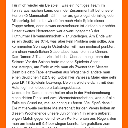
Für mich wieder ein Beispiel , was ein richtiges Team im
Tennis ausmachen kann, denn der Zusammenhalt bei unserer
Herren 40 Mannschaft hält immer an, ganz egal ob Erfolg oder
Misserfolg. Ich hoffe, wir dürfen noch viele Spiele dieser
Truppe sehen, denn sowas anzuschauen ist einfach nur schön.
Unser zweites Herrenteam war erwartungsgemäß der
Hutthurmer Herrenmannschaft klar unterlegen. Am Ende war
es ein deutliches 0:14, was aber kein Problem sein sollte. Am
kommenden Sonntag in Osterhofen will man nochmal punkten,
um einen versönlichen Saisonabschluss feiern zu können.
Das Damen 3 Team, vielleicht das Überraschungsteam der
Saison: Vor der Saison hatte manche Spielerin Angst
abzusteigen, am Ende wurde man als Zweiter fast Meister.
Beim bis dato Tabellenzweiten aus Wegscheid landete man
einen deutlichen 12:2 Sieg, wobei hier Vanessa Maier eine sehr
gute LK 18 Spielerin bezwang. Belohnt wird sie damit mit dem
Aufstieg in eine bessere Leistungsklasse.
Unsere drei Damenteams holten also in der Endabrechnung
einen dritten Platz und zwei Vizemeisterschaften, was auf alle
Fälle ein Grund ist, mal so richtig zu feiern. Viel Spaß dabei!
Die mittlerweile sechste Meisterschaft für den Verein holten an
diesem Wochenende unsere Juniorinnen 1 in einem äußerst
engen Match gegen den direkten Konkurrenten aus Regen, den
man am Ende mit 9:5 bezwingen konnte. Ich gratuliere zum