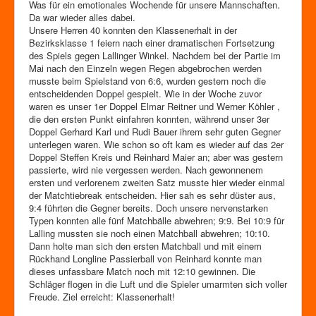
Zutrittskontrolle
Was für ein emotionales Wochende für unsere Mannschaften.
Da war wieder alles dabei.
Förderverein
Unsere Herren 40 konnten den Klassenerhalt in der
Bezirksklasse 1 feiern nach einer dramatischen Fortsetzung
des Spiels gegen Lallinger Winkel. Nachdem bei der Partie im
Mai nach den Einzeln wegen Regen abgebrochen werden
musste beim Spielstand von 6:6, wurden gestern noch die
entscheidenden Doppel gespielt. Wie in der Woche zuvor
waren es unser 1er Doppel Elmar Reitner und Werner Köhler ,
die den ersten Punkt einfahren konnten, während unser 3er
Doppel Gerhard Karl und Rudi Bauer ihrem sehr guten Gegner
unterlegen waren. Wie schon so oft kam es wieder auf das 2er
Doppel Steffen Kreis und Reinhard Maier an; aber was gestern
passierte, wird nie vergessen werden. Nach gewonnenem
ersten und verlorenem zweiten Satz musste hier wieder einmal
der Matchtiebreak entscheiden. Hier sah es sehr düster aus,
9:4 führten die Gegner bereits. Doch unsere nervenstarken
Typen konnten alle fünf Matchbälle abwehren; 9:9. Bei 10:9 für
Lalling mussten sie noch einen Matchball abwehren; 10:10.
Dann holte man sich den ersten Matchball und mit einem
Rückhand Longline Passierball von Reinhard konnte man
dieses unfassbare Match noch mit 12:10 gewinnen. Die
Schläger flogen in die Luft und die Spieler umarmten sich voller
Freude. Ziel erreicht: Klassenerhalt!