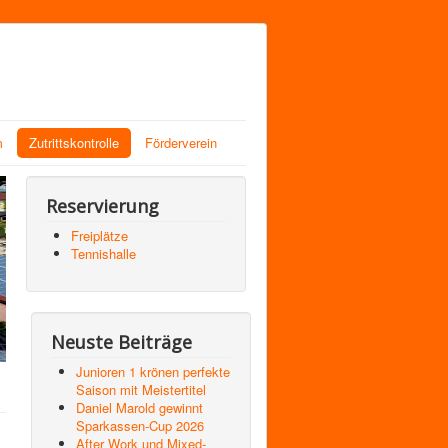
m
Zutrittskontrolle
Förderverein
Reservierung
Freiplätze
Tennishalle
Neuste Beiträge
Junioren 1 krönen perfekte
Saison mit Meistertitel
Daniel Marold gewinnt
Sparkassen-Cup 2026
After Work und Mixed-