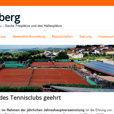
berg
 – Sechs Freiplätze und drei Hallenplätze
urse
Newsletter-Anmeldung
Mannschaften
Satzung
Impressu
 des Tennisclubs geehrt
t
im Rahmen der jährlichen Jahreshauptversammlung
ist die Ehrung von