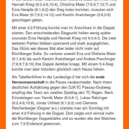
Hannah Krieg (6:3,4:6,10:4), Christina Maier (7:6,6:7,10:7) und
Ema Harajda (6:1,6:2) den Sieg holen konnten, mussten sich
Eva Maier (6:7,6:2,14:12) und Kerstin Anetzberger (3:6,0:6)
geschlagen geben.
Mit einer 4:2-Führung konnte man im Anschluss in die Doppel
starten. Den entscheidenden Siegpunkt holten wenig später
souverän Ema Harajda und Hannah Krieg mit 6:0,6:3. Die zwei
weiteren Partien blieben spannend und stark ausgeglichen.
Das Glück war dieses Mal aber leider nicht mehr auf
Büchlberger Seite. So verloren sowohl Eva und Stefanie Maier
(5:7,4:6) als auch Kerstin Anetzberger und Andrea Poschinger
(7:6,6:7,8:10) ihre Doppel denkbar knapp. Mit einem 5:4-Sieg
konnte man aber trotzdem glücklich nach Hause fahren.
Als Tabellenführer in der Landesliga 2 hat sich die
erste
Herrenmannschaft
in die Pause verabschiedet. Nach ihrem
deutlichen Auftaktsieg gegen den DJK-TC Passau-Grubweg
empfing das Team am zweiten Spieltag den TC Regen. Nach
Einzelsiegen von Yannik Maier (6:0,6:1), Lukas Ratzinger
(6:2,4:6,10:8), Jonas Unfried (6:1,6:2) und Clemens
Reichenberger (Gegner w.o.) startete man am Sonntag mit
einer 4:2-Führung in die Doppel. Dort zeigte sich einmal mehr
die Büchlberger Doppelstärke und so wurden alle drei Matches
zum 7:2-Endstand gewonnen.