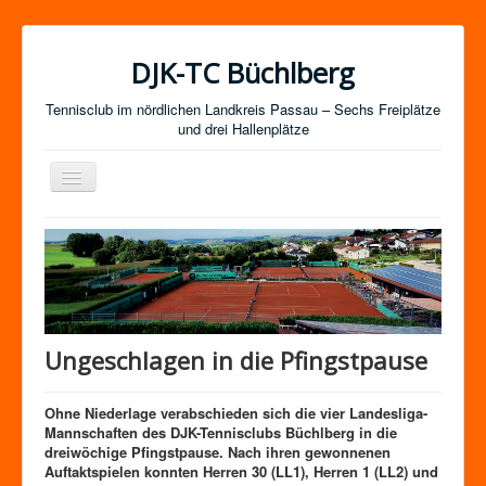
DJK-TC Büchlberg
Tennisclub im nördlichen Landkreis Passau – Sechs Freiplätze
und drei Hallenplätze
Navigation
an/aus
News
Termine
Mitgliedschaft / Kurse
Newsletter-Anmeldung
Ungeschlagen in die Pfingstpause
Mannschaften
Ohne Niederlage verabschieden sich die vier Landesliga-
Satzung
Mannschaften des DJK-Tennisclubs Büchlberg in die
Impressum
dreiwöchige Pfingstpause. Nach ihren gewonnenen
Auftaktspielen konnten Herren 30 (LL1), Herren 1 (LL2) und