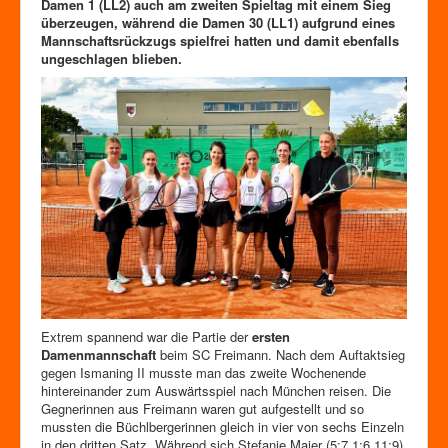
Zutrittskontrolle
Damen 1 (LL2) auch am zweiten Spieltag mit einem Sieg
überzeugen, während die Damen 30 (LL1) aufgrund eines
Förderverein
Mannschaftsrückzugs spielfrei hatten und damit ebenfalls
ungeschlagen blieben.
Extrem spannend war die Partie der
ersten
Damenmannschaft
beim SC Freimann. Nach dem Auftaktsieg
gegen Ismaning II musste man das zweite Wochenende
hintereinander zum Auswärtsspiel nach München reisen. Die
Gegnerinnen aus Freimann waren gut aufgestellt und so
mussten die Büchlbergerinnen gleich in vier von sechs Einzeln
in den dritten Satz. Während sich Stefanie Maier (5:7,1:6,11:9),