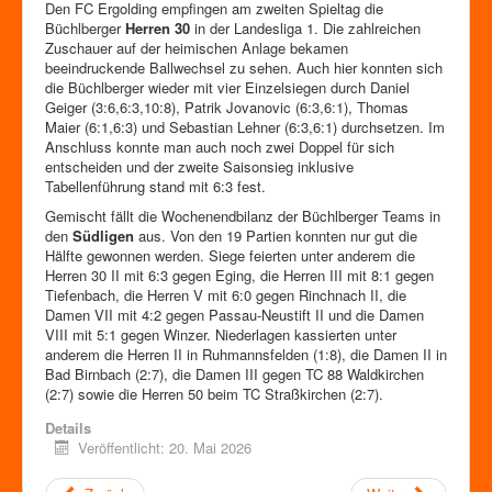
Den FC Ergolding empfingen am zweiten Spieltag die
Büchlberger
Herren 30
in der Landesliga 1. Die zahlreichen
Zuschauer auf der heimischen Anlage bekamen
beeindruckende Ballwechsel zu sehen. Auch hier konnten sich
die Büchlberger wieder mit vier Einzelsiegen durch Daniel
Geiger (3:6,6:3,10:8), Patrik Jovanovic (6:3,6:1), Thomas
Maier (6:1,6:3) und Sebastian Lehner (6:3,6:1) durchsetzen. Im
Anschluss konnte man auch noch zwei Doppel für sich
entscheiden und der zweite Saisonsieg inklusive
Tabellenführung stand mit 6:3 fest.
Gemischt fällt die Wochenendbilanz der Büchlberger Teams in
den
Südligen
aus. Von den 19 Partien konnten nur gut die
Hälfte gewonnen werden. Siege feierten unter anderem die
Herren 30 II mit 6:3 gegen Eging, die Herren III mit 8:1 gegen
Tiefenbach, die Herren V mit 6:0 gegen Rinchnach II, die
Damen VII mit 4:2 gegen Passau-Neustift II und die Damen
VIII mit 5:1 gegen Winzer. Niederlagen kassierten unter
anderem die Herren II in Ruhmannsfelden (1:8), die Damen II in
Bad Birnbach (2:7), die Damen III gegen TC 88 Waldkirchen
(2:7) sowie die Herren 50 beim TC Straßkirchen (2:7).
Details
Veröffentlicht: 20. Mai 2026