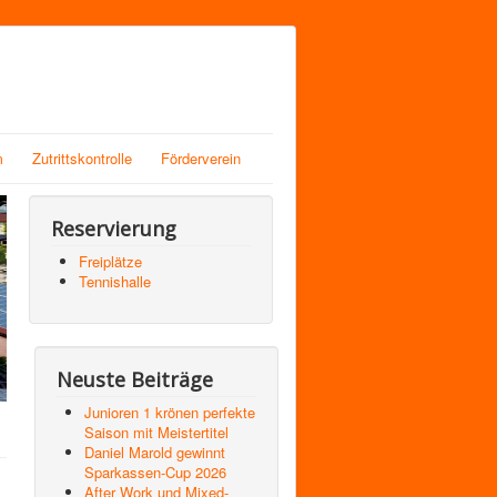
m
Zutrittskontrolle
Förderverein
Reservierung
Freiplätze
Tennishalle
Neuste Beiträge
Junioren 1 krönen perfekte
Saison mit Meistertitel
Daniel Marold gewinnt
Sparkassen-Cup 2026
After Work und Mixed-