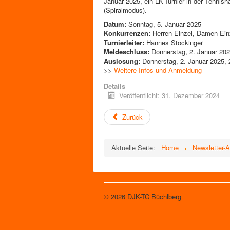
Januar 2025, ein LK-Turnier in der Tennish
(Spiralmodus).
Datum:
Sonntag, 5. Januar 2025
Konkurrenzen:
Herren Einzel, Damen Ein
Turnierleiter:
Hannes Stockinger
Meldeschluss:
Donnerstag, 2. Januar 202
Auslosung:
Donnerstag, 2. Januar 2025, 
>>
Weitere Infos und Anmeldung
Details
Veröffentlicht: 31. Dezember 2024
Zurück
Aktuelle Seite:
Home
Newsletter-
© 2026 DJK-TC Büchlberg