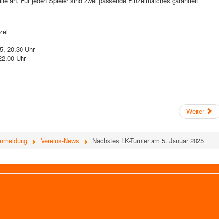
alle an. Für jeden Spieler sind zwei passende Einzelmatches garantiert
zel
5, 20.30 Uhr
22.00 Uhr
Weiter
Anmeldung
Vereins-News
Nächstes LK-Turnier am 5. Januar 2025